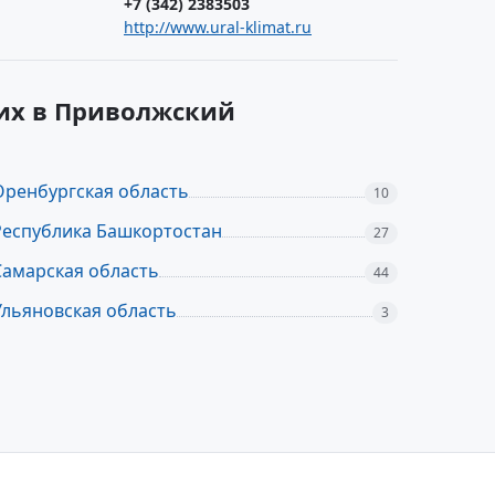
+7 (342) 2383503
http://www.ural-klimat.ru
щих в Приволжский
Оренбургская область
10
Республика Башкортостан
27
Самарская область
44
Ульяновская область
3