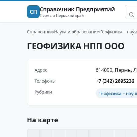
Справочник Предприятий
СП
Пермь и Пермский край
Справочник
Наука и образование
Геофизика – нау
ГЕОФИЗИКА НПП ООО
614090, Пермь, Ло
Адрес
+7 (342) 2695236
Телефоны
Рубрики
Геофизика – нау
На карте