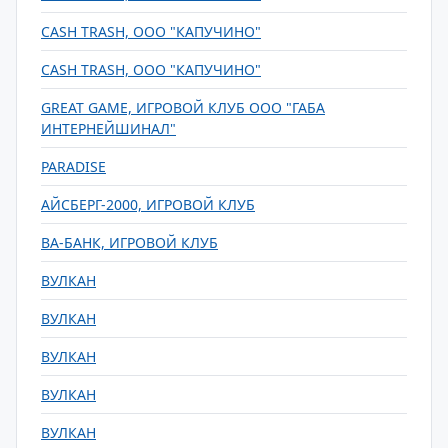
CASH TRASH, ООО "КАПУЧИНО"
CASH TRASH, ООО "КАПУЧИНО"
GREAT GAME, ИГРОВОЙ КЛУБ ООО "ГАБА
ИНТЕРНЕЙШИНАЛ"
PARADISE
АЙСБЕРГ-2000, ИГРОВОЙ КЛУБ
ВА-БАНК, ИГРОВОЙ КЛУБ
ВУЛКАН
ВУЛКАН
ВУЛКАН
ВУЛКАН
ВУЛКАН