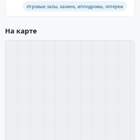
Игровые залы, казино, ипподромы, лотереи
На карте