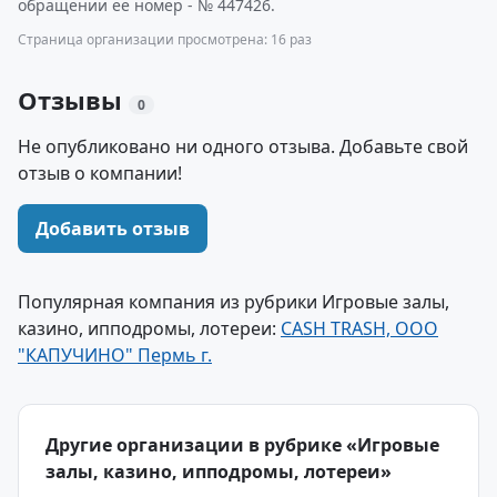
обращении ее номер - № 447426.
Страница организации просмотрена: 16 раз
Отзывы
0
Не опубликовано ни одного отзыва. Добавьте свой
отзыв о компании!
Добавить отзыв
Популярная компания из рубрики Игровые залы,
казино, ипподромы, лотереи:
CASH TRASH, ООО
"КАПУЧИНО" Пермь г.
Другие организации в рубрике «Игровые
залы, казино, ипподромы, лотереи»