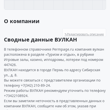
О компании
✎
Редактировать описание
Сводные данные ВУЛКАН
В телефонном справочнике Permpage.ru компания вулкан
расположена в разделе «Туризм и отдых», в рубрике
Игровые залы, казино, ипподромы, лотереи под номером
447426.
ВУЛКАН находится в городе Пермь по адресу Сибирская
ул., д. 8.
Вы можете связаться с представителем организации по
телефону +7(342) 210-89-24.
Режим работы ВУЛКАН рекомендуем уточнить по телефону
+73422108924.
Если вы заметили неточность в представленных данных о
компании ВУЛКАН, сообщите нам об этом, указав при