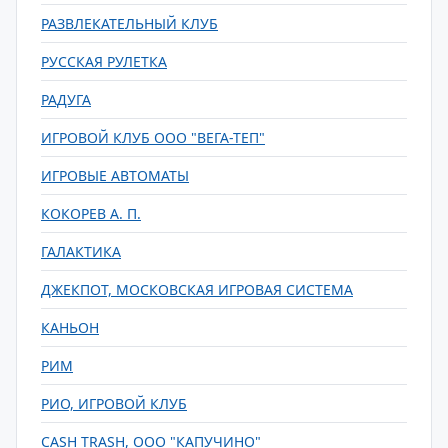
РАЗВЛЕКАТЕЛЬНЫЙ КЛУБ
РУССКАЯ РУЛЕТКА
РАДУГА
ИГРОВОЙ КЛУБ ООО "ВЕГА-ТЕП"
ИГРОВЫЕ АВТОМАТЫ
КОКОРЕВ А. П.
ГАЛАКТИКА
ДЖЕКПОТ, МОСКОВСКАЯ ИГРОВАЯ СИСТЕМА
КАНЬОН
РИМ
РИО, ИГРОВОЙ КЛУБ
CASH TRASH, ООО "КАПУЧИНО"