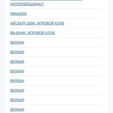
ИНТЕРНЕЙШИНАЛ"
PARADISE
АЙСБЕРГ-2000, ИГРОВОЙ КЛУБ
ВА-БАНК, ИГРОВОЙ КЛУБ
ВУЛКАН
ВУЛКАН
ВУЛКАН
ВУЛКАН
ВУЛКАН
ВУЛКАН
ВУЛКАН
ВУЛКАН