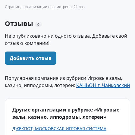
Страница организации просмотрена: 21 раз
Отзывы
0
Не опубликовано ни одного отзыва. Добавьте свой
отзыв о компании!
Добавить отзыв
Популярная компания из рубрики Игровые залы,
казино, ипподромы, лотереи:
КАНЬОН г. Чайковский
Другие организации в рубрике «Игровые
залы, казино, ипподромы, лотереи»
ДЖЕКПОТ, МОСКОВСКАЯ ИГРОВАЯ СИСТЕМА