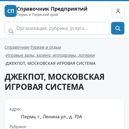
Справочник Предприятий
СП
Пермь и Пермский край
Справочник
Туризм и отдых
Игровые залы, казино, ипподромы, лотереи
ДЖЕКПОТ, МОСКОВСКАЯ ИГРОВАЯ СИСТЕМА
ДЖЕКПОТ, МОСКОВСКАЯ
ИГРОВАЯ СИСТЕМА
Адрес
Пермь г., Ленина ул., д. 70А
Рубрики